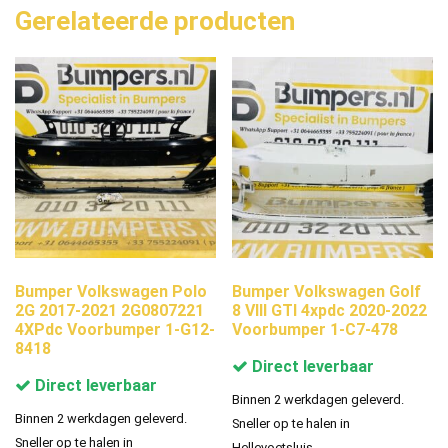
Gerelateerde producten
Bumper Volkswagen Polo
Bumper Volkswagen Golf
2G 2017-2021 2G0807221
8 VIII GTI 4xpdc 2020-2022
4XPdc Voorbumper 1-G12-
Voorbumper 1-C7-478
8418
Direct leverbaar
Direct leverbaar
Binnen 2 werkdagen geleverd.
Binnen 2 werkdagen geleverd.
Sneller op te halen in
Sneller op te halen in
Hellevoetsluis.