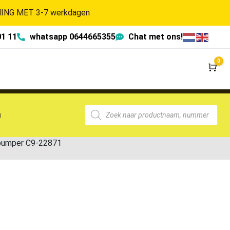
NG MET 3-7 werkdagen
01 11
whatsapp 0644665355
Chat met ons!
0
Wi
g
bumper C9-22871