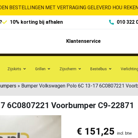
EN BESTELLINGEN MET VERTRAGING GELEVERD HOU REKENI
?
10% korting bij afhalen
010 322 
Klantenservice
Zijskirts
Grillen
Zijscherm
Bestelbus
Verlichtin
bumpers
»
Bumper Volkswagen Polo 6C 13-17 6C0807221 Voor
17 6C0807221 Voorbumper C9-22871
€
151,25
incl. btw