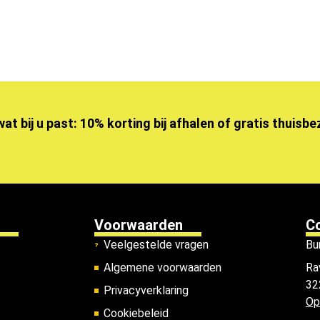
wat bij u past: 10% korting bij afhalen of gratis thuisb
Voorwaarden
C
Veelgestelde vragen
Bu
Algemene voorwaarden
Ra
32
Privacyverklaring
Op
Cookiebeleid