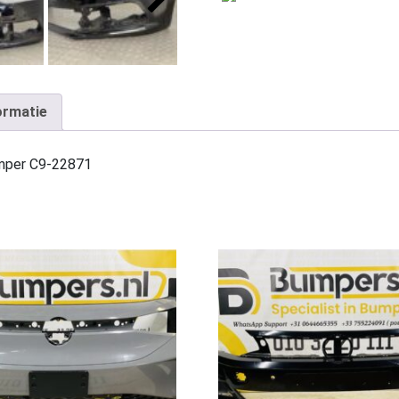
ormatie
mper C9-22871