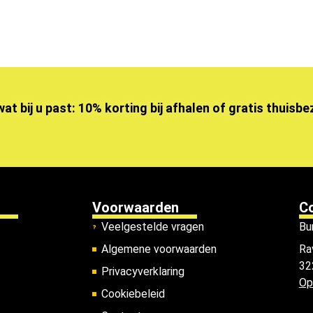
wat bij u past: 10% korting bij afhalen of gratis thuisb
Voorwaarden
C
Veelgestelde vragen
Bu
Algemene voorwaarden
Ra
32
Privacyverklaring
Op
Cookiebeleid