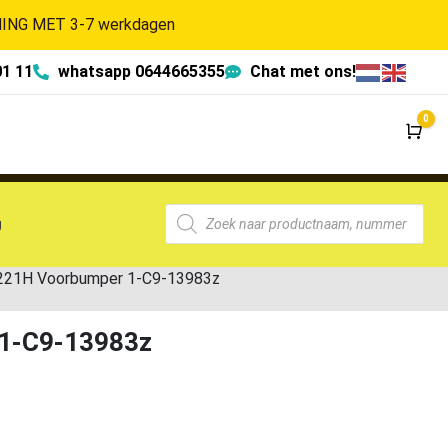
NG MET 3-7 werkdagen
01 11
whatsapp 0644665355
Chat met ons!
0
Wi
g
221H Voorbumper 1-C9-13983z
 1-C9-13983z