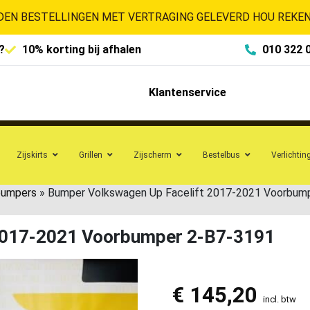
EN BESTELLINGEN MET VERTRAGING GELEVERD HOU REKENI
?
10% korting bij afhalen
010 322 
Klantenservice
Zijskirts
Grillen
Zijscherm
Bestelbus
Verlichtin
bumpers
»
Bumper Volkswagen Up Facelift 2017-2021 Voorbum
 2017-2021 Voorbumper 2-B7-3191
€
145,20
incl. btw