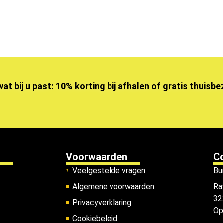
wat bij u past: 10% korting bij afhalen of gratis thuisb
Voorwaarden
C
Veelgestelde vragen
Bu
Algemene voorwaarden
Ra
32
Privacyverklaring
Op
Cookiebeleid