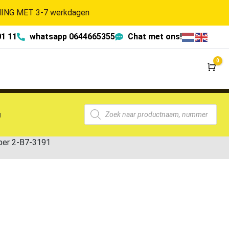
NG MET 3-7 werkdagen
01 11
whatsapp 0644665355
Chat met ons!
0
Wi
g
per 2-B7-3191