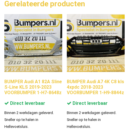
Gerelateerde producten
BUMPER Audi A1 82A Sline
BUMPER Audi A7 4K C8 kls
S-Line KLS 2019-2023
4xpdc 2018-2023
VOORBUMPER 1-H7-8648z
VOORBUMPER 1-H9-8844z
Direct leverbaar
Direct leverbaar
Binnen 2 werkdagen geleverd.
Binnen 2 werkdagen geleverd.
Sneller op te halen in
Sneller op te halen in
Hellevoetsluis.
Hellevoetsluis.