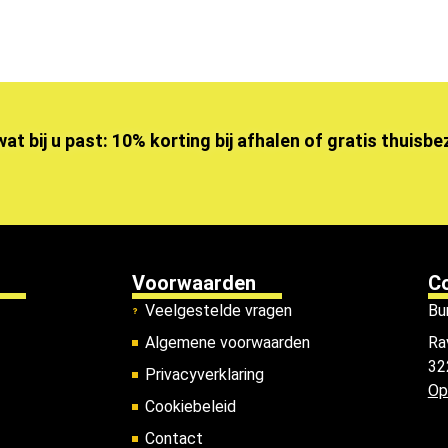
wat bij u past: 10% korting bij afhalen of gratis thuisb
Voorwaarden
C
Veelgestelde vragen
Bu
Algemene voorwaarden
Ra
32
Privacyverklaring
Op
Cookiebeleid
Contact