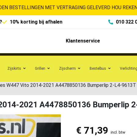
EN BESTELLINGEN MET VERTRAGING GELEVERD HOU REKENI
?
10% korting bij afhalen
010 322 
Klantenservice
Zijskirts
Grillen
Zijscherm
Bestelbus
Verlichtin
des W447 Vito 2014-2021 A4478850136 Bumperlip 2-L4-9613T
 2014-2021 A4478850136 Bumperlip 
€
71,39
incl. btw