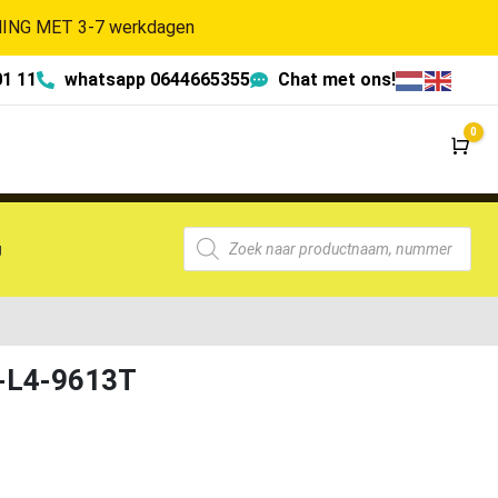
NG MET 3-7 werkdagen
01 11
whatsapp 0644665355
Chat met ons!
0
Wi
g
2-L4-9613T