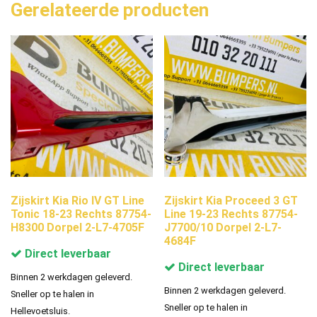
Gerelateerde producten
Zijskirt Kia Rio IV GT Line
Zijskirt Kia Proceed 3 GT
Tonic 18-23 Rechts 87754-
Line 19-23 Rechts 87754-
H8300 Dorpel 2-L7-4705F
J7700/10 Dorpel 2-L7-
4684F
Direct leverbaar
Direct leverbaar
Binnen 2 werkdagen geleverd.
Binnen 2 werkdagen geleverd.
Sneller op te halen in
Sneller op te halen in
Hellevoetsluis.