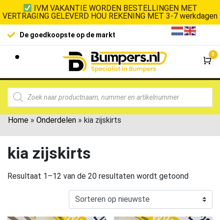
IVM VAKANTIE WORDEN BESTELLINGEN MET
VERTRAGING GELEVERD HOU REKENING MET 3-7 werkdagen
De goedkoopste op de markt
0
Wi
Home
»
Onderdelen
»
kia zijskirts
kia zijskirts
Resultaat 1–12 van de 20 resultaten wordt getoond