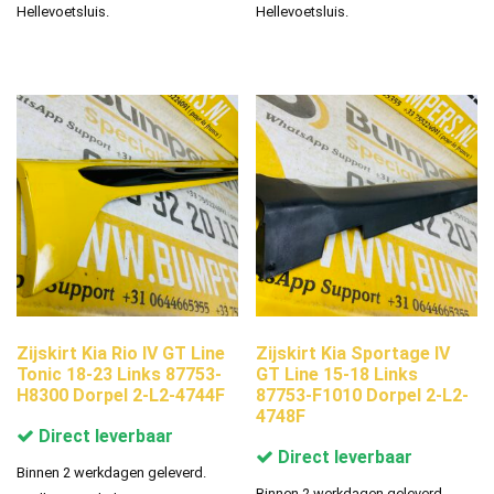
Hellevoetsluis.
Hellevoetsluis.
Zijskirt Kia Rio IV GT Line
Zijskirt Kia Sportage IV
Tonic 18-23 Links 87753-
GT Line 15-18 Links
H8300 Dorpel 2-L2-4744F
87753-F1010 Dorpel 2-L2-
4748F
Direct leverbaar
Direct leverbaar
Binnen 2 werkdagen geleverd.
Binnen 2 werkdagen geleverd.