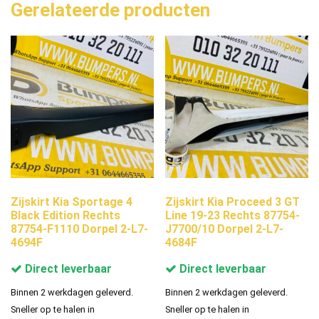
Gerelateerde producten
Zijskirt Kia Sportage 4
Zijskirt Kia Proceed 3 GT
Black Edition Rechts
Line 19-23 Rechts 87754-
87754-F1110 Dorpel 2-L7-
J7700/10 Dorpel 2-L7-
4694F
4684F
Direct leverbaar
Direct leverbaar
Binnen 2 werkdagen geleverd.
Binnen 2 werkdagen geleverd.
Sneller op te halen in
Sneller op te halen in