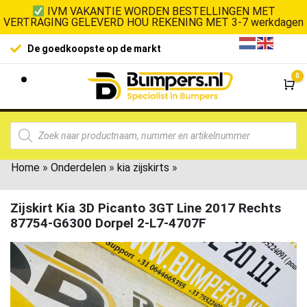
IVM VAKANTIE WORDEN BESTELLINGEN MET
VERTRAGING GELEVERD HOU REKENING MET 3-7 werkdagen
100% klanttevrede
oedkoopste op de markt
0
Wi
Home
»
Onderdelen
»
kia zijskirts
»
Zijskirt Kia 3D Picanto 3GT Line 2017 Rechts
87754-G6300 Dorpel 2-L7-4707F