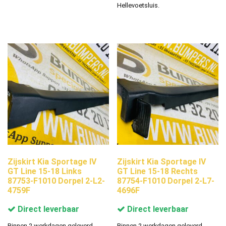
Hellevoetsluis.
Zijskirt Kia Sportage IV
Zijskirt Kia Sportage IV
GT Line 15-18 Links
GT Line 15-18 Rechts
87753-F1010 Dorpel 2-L2-
87754-F1010 Dorpel 2-L7-
4759F
4696F
Direct leverbaar
Direct leverbaar
Binnen 2 werkdagen geleverd.
Binnen 2 werkdagen geleverd.