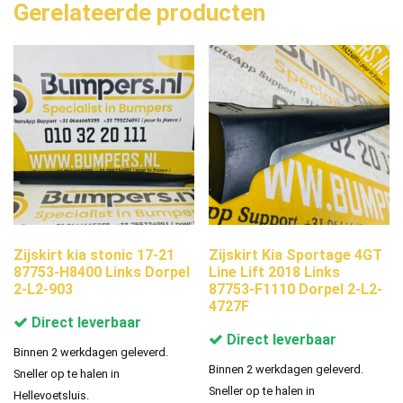
Gerelateerde producten
Zijskirt kia stonic 17-21
Zijskirt Kia Sportage 4GT
87753-H8400 Links Dorpel
Line Lift 2018 Links
2-L2-903
87753-F1110 Dorpel 2-L2-
4727F
Direct leverbaar
Direct leverbaar
Binnen 2 werkdagen geleverd.
Binnen 2 werkdagen geleverd.
Sneller op te halen in
Sneller op te halen in
Hellevoetsluis.