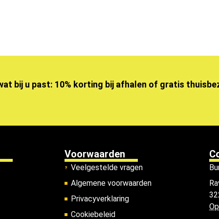
wat bij u past: 10% korting bij afhalen of gratis thuisb
Voorwaarden
C
Veelgestelde vragen
Bu
Algemene voorwaarden
Ra
32
Privacyverklaring
Op
Cookiebeleid