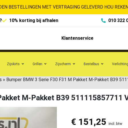
EN BESTELLINGEN MET VERTRAGING GELEVERD HOU REKENI
?
10% korting bij afhalen
010 322 
Klantenservice
Zijskirts
Grillen
Zijscherm
Bestelbus
Verlichtin
s
»
Bumper BMW 3 Serie F30 F31 M Pakket M-Pakket B39 51
Pakket M-Pakket B39 511115857711 
€
151,25
incl. btw