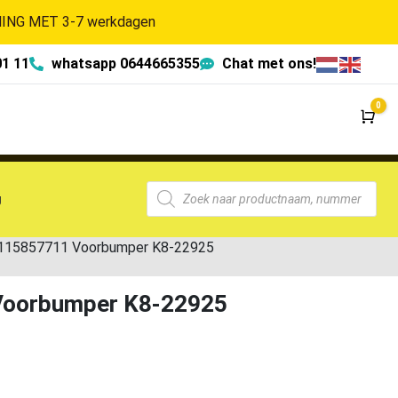
NG MET 3-7 werkdagen
01 11
whatsapp 0644665355
Chat met ons!
0
Wi
g
1115857711 Voorbumper K8-22925
Voorbumper K8-22925