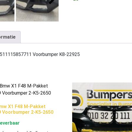
ormatie
 511115857711 Voorbumper K8-22925
mw X1 F48 M-Pakket
9 Voorbumper 2-K5-2650
leverbaar