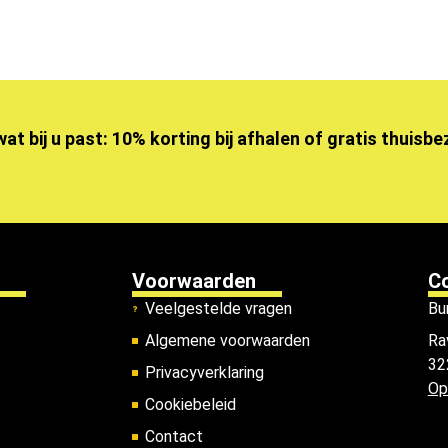
wat bij u past: 10% korting bij afhalen of gratis thuisb
Voorwaarden
C
Veelgestelde vragen
Bu
Algemene voorwaarden
Ra
32
Privacyverklaring
Op
Cookiebeleid
Contact