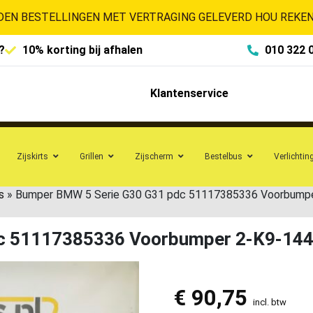
EN BESTELLINGEN MET VERTRAGING GELEVERD HOU REKENI
?
10% korting bij afhalen
010 322 
Klantenservice
Zijskirts
Grillen
Zijscherm
Bestelbus
Verlichtin
s
»
Bumper BMW 5 Serie G30 G31 pdc 51117385336 Voorbump
dc 51117385336 Voorbumper 2-K9-14
€
90,75
incl. btw