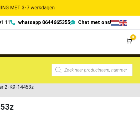
NG MET 3-7 werkdagen
01 11
whatsapp 0644665355
Chat met ons!
0
Wi
g
er 2-K9-14453z
453z