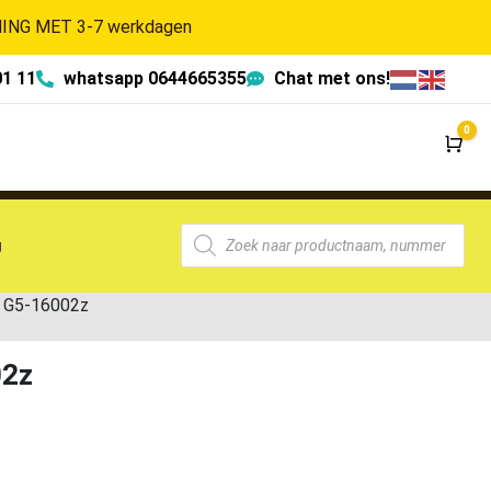
NG MET 3-7 werkdagen
01 11
whatsapp 0644665355
Chat met ons!
0
Wi
g
r G5-16002z
02z