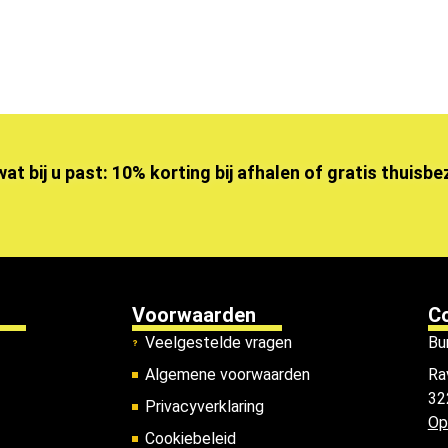
wat bij u past: 10% korting bij afhalen of gratis thuisb
Voorwaarden
C
Veelgestelde vragen
Bu
Algemene voorwaarden
Ra
32
Privacyverklaring
Op
Cookiebeleid