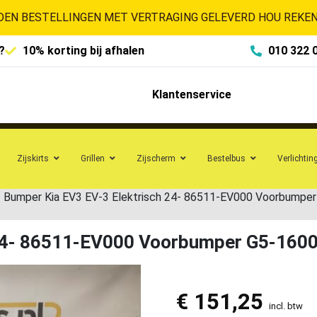
EN BESTELLINGEN MET VERTRAGING GELEVERD HOU REKENI
?
10% korting bij afhalen
010 322 
Klantenservice
Zijskirts
Grillen
Zijscherm
Bestelbus
Verlichtin
»
Bumper Kia EV3 EV-3 Elektrisch 24- 86511-EV000 Voorbumpe
 24- 86511-EV000 Voorbumper G5-160
€
151,25
incl. btw