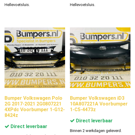
Hellevoetsluis.
Hellevoetsluis.
Bumper Volkswagen Polo
Bumper Volkswagen iD3
2G 2017-2021 2G0807221
10A807221A Voorbumper
4XPdc Voorbumper 1-G12-
1-C5-4473z
8424z
Direct leverbaar
Direct leverbaar
Binnen 2 werkdagen geleverd.