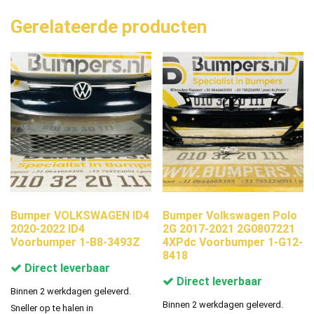
Gerelateerde producten
Bumper VOLKSWAGEN ID4
Bumper Volkswagen Polo
2020-2022 ID4
2G 2017-2021 2G0807221
Voorbumper 1-B8-3493Z
4XPdc Voorbumper 1-G12-
8418
Direct leverbaar
Direct leverbaar
Binnen 2 werkdagen geleverd.
Binnen 2 werkdagen geleverd.
Sneller op te halen in