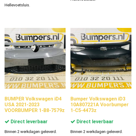
Hellevoetsluis.
BUMPER Volkswagen iD4
Bumper Volkswagen iD3
USA 2021-2023
10A807221A Voorbumper
VOORBUMPER 1-B8-7579z
1-C5-4473z
Direct leverbaar
Direct leverbaar
Binnen 2 werkdagen geleverd.
Binnen 2 werkdagen geleverd.