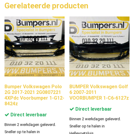
Gerelateerde producten
Bumper Volkswagen Polo
BUMPER Volkswagen Golf
2G 2017-2021 2G0807221
6 2007-2011
4XPdc Voorbumper 1-G12-
VOORBUMPER 1-C6-6127z
8424z
Direct leverbaar
Direct leverbaar
Binnen 2 werkdagen geleverd.
Binnen 2 werkdagen geleverd.
Sneller op te halen in
Sneller op te halen in
Hellevoetsluis.