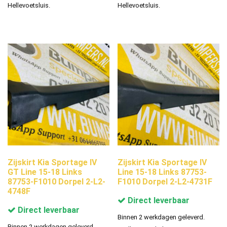
Hellevoetsluis.
Hellevoetsluis.
Zijskirt Kia Sportage IV
Zijskirt Kia Sportage IV
GT Line 15-18 Links
Line 15-18 Links 87753-
87753-F1010 Dorpel 2-L2-
F1010 Dorpel 2-L2-4731F
4748F
Direct leverbaar
Direct leverbaar
Binnen 2 werkdagen geleverd.
Binnen 2 werkdagen geleverd.