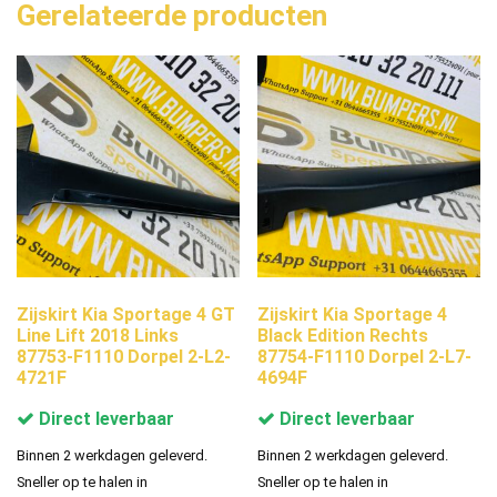
Gerelateerde producten
Zijskirt Kia Sportage 4 GT
Zijskirt Kia Sportage 4
Line Lift 2018 Links
Black Edition Rechts
87753-F1110 Dorpel 2-L2-
87754-F1110 Dorpel 2-L7-
4721F
4694F
Direct leverbaar
Direct leverbaar
Binnen 2 werkdagen geleverd.
Binnen 2 werkdagen geleverd.
Sneller op te halen in
Sneller op te halen in